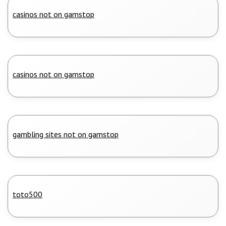
casinos not on gamstop
casinos not on gamstop
gambling sites not on gamstop
toto500