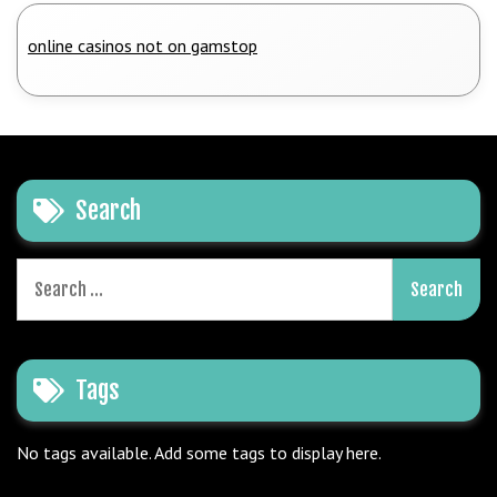
online casinos not on gamstop
Search
Search
for:
Tags
No tags available. Add some tags to display here.