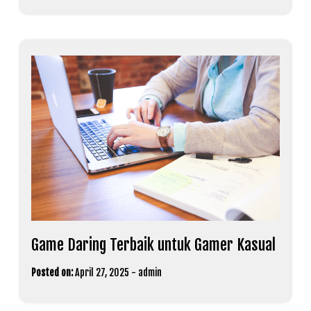
Game Daring Terbaik untuk Gamer Kasual
Posted on:
April 27, 2025
-
admin