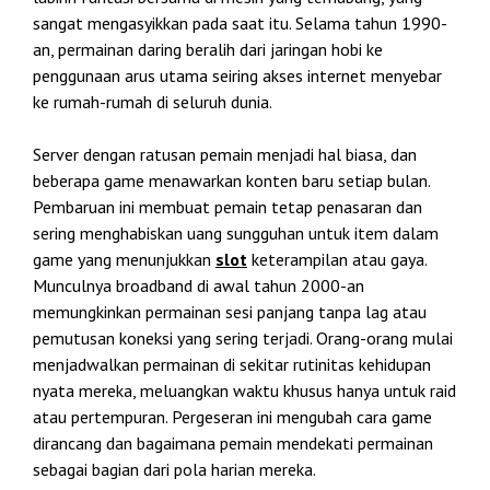
sangat mengasyikkan pada saat itu. Selama tahun 1990-
an, permainan daring beralih dari jaringan hobi ke
penggunaan arus utama seiring akses internet menyebar
ke rumah-rumah di seluruh dunia.
Server dengan ratusan pemain menjadi hal biasa, dan
beberapa game menawarkan konten baru setiap bulan.
Pembaruan ini membuat pemain tetap penasaran dan
sering menghabiskan uang sungguhan untuk item dalam
game yang menunjukkan
slot
keterampilan atau gaya.
Munculnya broadband di awal tahun 2000-an
memungkinkan permainan sesi panjang tanpa lag atau
pemutusan koneksi yang sering terjadi. Orang-orang mulai
menjadwalkan permainan di sekitar rutinitas kehidupan
nyata mereka, meluangkan waktu khusus hanya untuk raid
atau pertempuran. Pergeseran ini mengubah cara game
dirancang dan bagaimana pemain mendekati permainan
sebagai bagian dari pola harian mereka.