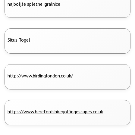
najboljše spletne igralnice
Situs Togel
http://www.birdinglondon.co.uk/
https://www.herefordshiregolfingescapes.co.uk