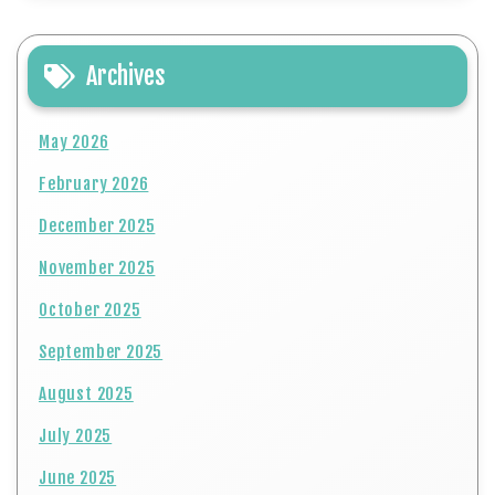
Archives
May 2026
February 2026
December 2025
November 2025
October 2025
September 2025
August 2025
July 2025
June 2025