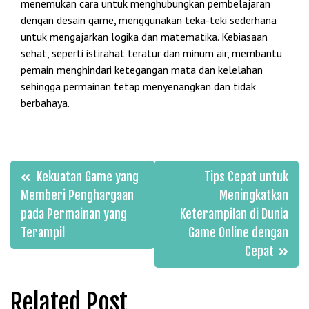
menemukan cara untuk menghubungkan pembelajaran
dengan desain game, menggunakan teka-teki sederhana
untuk mengajarkan logika dan matematika. Kebiasaan
sehat, seperti istirahat teratur dan minum air, membantu
pemain menghindari ketegangan mata dan kelelahan
sehingga permainan tetap menyenangkan dan tidak
berbahaya.
Post
Kekuatan Game yang
Tips Cepat untuk
navigation
Memberi Penghargaan
Meningkatkan
pada Permainan yang
Keterampilan di Dunia
Terampil
Game Online dengan
Cepat
Related Post