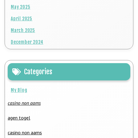
May 2025
April 2025
March 2025
December 2024
Categories
My Blog
casino non aams
agen togel
casino non aams