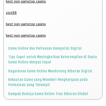
best non gamstop casino
slot88
best non gamstop casino
best non gamstop casino
Game Online dan Perluasan Kompetisi Digital
Tips Cepat untuk Meningkatkan Keterampilan di Dunia
Game Online dengan Cepat
Bagaimana Game Online Mendorong Hiburan Digital
Kekuatan Game yang Memberi Penghargaan pada
Permainan yang Terampil
Dampak Budaya Game Online Tren Hiburan Global