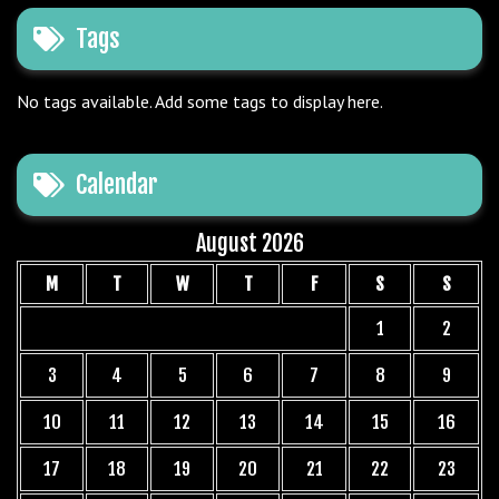
Tags
No tags available. Add some tags to display here.
Calendar
August 2026
M
T
W
T
F
S
S
1
2
3
4
5
6
7
8
9
10
11
12
13
14
15
16
17
18
19
20
21
22
23