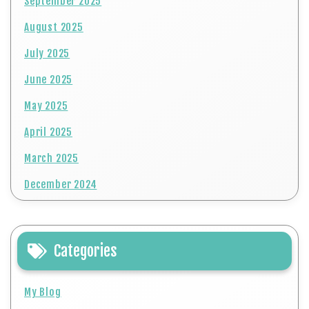
September 2025
August 2025
July 2025
June 2025
May 2025
April 2025
March 2025
December 2024
Categories
My Blog