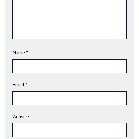
Name
*
Email
*
Website