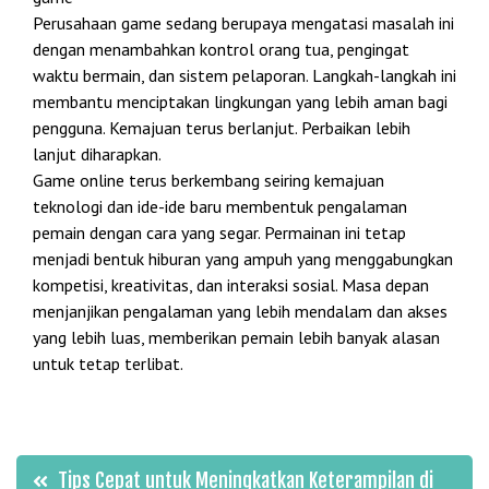
Perusahaan game sedang berupaya mengatasi masalah ini
dengan menambahkan kontrol orang tua, pengingat
waktu bermain, dan sistem pelaporan. Langkah-langkah ini
membantu menciptakan lingkungan yang lebih aman bagi
pengguna. Kemajuan terus berlanjut. Perbaikan lebih
lanjut diharapkan.
Game online terus berkembang seiring kemajuan
teknologi dan ide-ide baru membentuk pengalaman
pemain dengan cara yang segar. Permainan ini tetap
menjadi bentuk hiburan yang ampuh yang menggabungkan
kompetisi, kreativitas, dan interaksi sosial. Masa depan
menjanjikan pengalaman yang lebih mendalam dan akses
yang lebih luas, memberikan pemain lebih banyak alasan
untuk tetap terlibat.
Post
Tips Cepat untuk Meningkatkan Keterampilan di